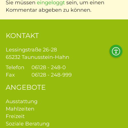
re
Sie müssen
eingeloggt
sein, um einen
Kommentar abgeben zu können.
er
e &
KONTAKT
euung
Lessingstraße 26-28
bote
Acces
65232 Taunusstein-Hahn
Tool
ise
Telefon
06128 - 248-0
Fax
06128 - 248-999
am
ANGEBOTE
iere
Ausstattung
tner
Mahlzeiten
Freizeit
Soziale Beratung