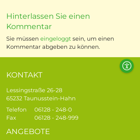
re
Hinterlassen Sie einen
er
Kommentar
e &
Sie müssen
eingeloggt
sein, um einen
Kommentar abgeben zu können.
euung
bote
Acces
KONTAKT
Tool
ise
Lessingstraße 26-28
am
65232 Taunusstein-Hahn
iere
Telefon
06128 - 248-0
Fax
06128 - 248-999
tner
ANGEBOTE