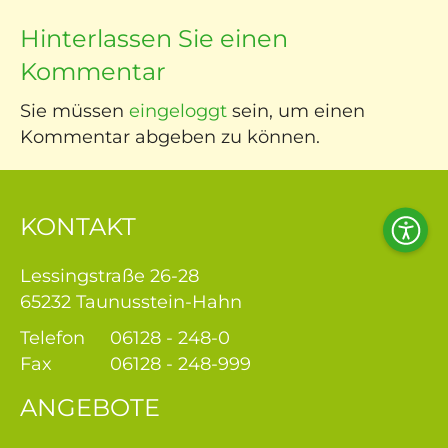
 uns
Hinterlassen Sie einen
re
Kommentar
er
Sie müssen
eingeloggt
sein, um einen
Kommentar abgeben zu können.
e &
euung
KONTAKT
bote
Acces
Tool
ise
Lessingstraße 26-28
65232 Taunusstein-Hahn
am
Telefon
06128 - 248-0
Fax
06128 - 248-999
iere
ANGEBOTE
tner