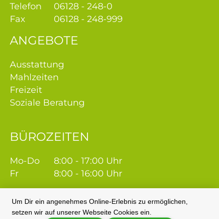
tner
Telefon
06128 - 248-0
Fax
06128 - 248-999
ANGEBOTE
Ausstattung
Mahlzeiten
Freizeit
Soziale Beratung
BÜROZEITEN
Mo-Do
8:00 - 17:00 Uhr
Fr
8:00 - 16:00 Uhr
Um Dir ein angenehmes Online-Erlebnis zu ermöglichen,
setzen wir auf unserer Webseite Cookies ein.