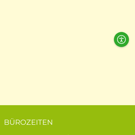
Acces
Tools
BÜROZEITEN