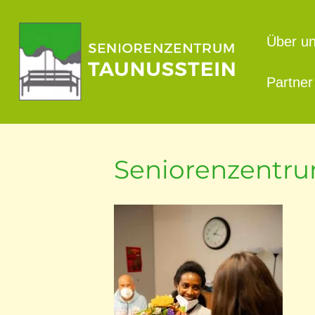
Über u
Partner
Seniorenzentr
 uns
re