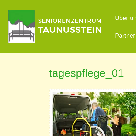
Über u
Partner
tagespflege_01