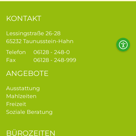
er
KONTAKT
e &
euung
Lessingstraße 26-28
65232 Taunusstein-Hahn
bote
Acces
Telefon
06128 - 248-0
Tool
ise
Fax
06128 - 248-999
am
ANGEBOTE
iere
Ausstattung
Mahlzeiten
tner
Freizeit
Soziale Beratung
BÜROZEITEN