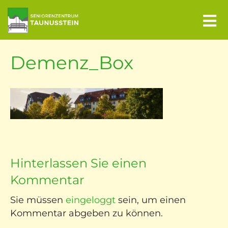
N
a
v
Demenz_Box
i
g
a
t
i
o
n
Hinterlassen Sie einen
Kommentar
 uns
Sie müssen
eingeloggt
sein, um einen
Kommentar abgeben zu können.
re