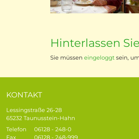
euung
bote
ise
Hinterlassen S
am
Sie müssen
eingeloggt
sein, u
iere
tner
KONTAKT
Lessingstraße 26-28
65232 Taunusstein-Hahn
Telefon
06128 - 248-0
Fax
06128 - 248-999