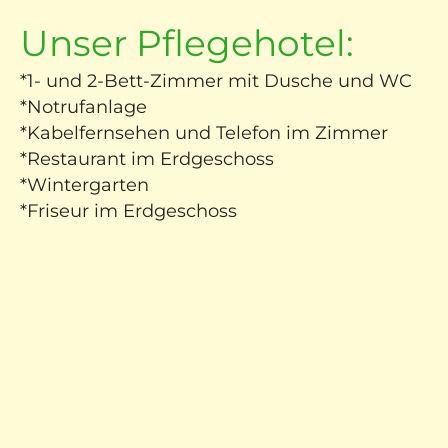
 uns
Unser Pflegehotel:
re
*
1- und 2-Bett-Zimmer mit Dusche und WC
*
Notrufanlage
er
*
Kabelfernsehen und Telefon im Zimmer
*
Restaurant im Erdgeschoss
e &
*
Wintergarten
euung
*
Friseur im Erdgeschoss
bote
ise
am
iere
tner