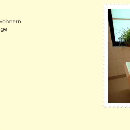
ewohnern
age